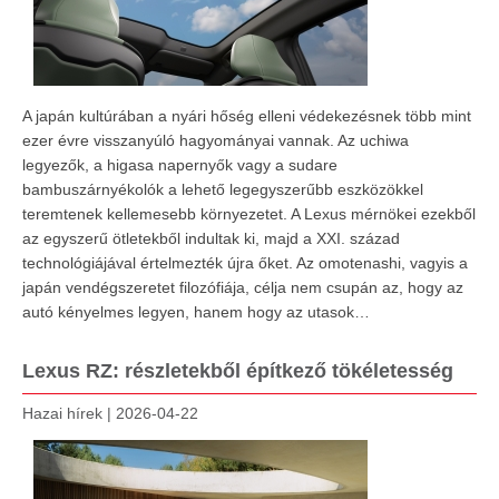
A japán kultúrában a nyári hőség elleni védekezésnek több mint
ezer évre visszanyúló hagyományai vannak. Az uchiwa
legyezők, a higasa napernyők vagy a sudare
bambuszárnyékolók a lehető legegyszerűbb eszközökkel
teremtenek kellemesebb környezetet. A Lexus mérnökei ezekből
az egyszerű ötletekből indultak ki, majd a XXI. század
technológiájával értelmezték újra őket. Az omotenashi, vagyis a
japán vendégszeretet filozófiája, célja nem csupán az, hogy az
autó kényelmes legyen, hanem hogy az utasok…
Lexus RZ: részletekből építkező tökéletesség
Hazai hírek
|
2026-04-22