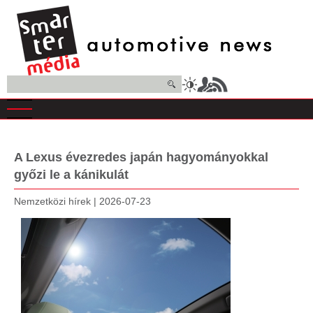
Ugrás
a
tartalomra
Keresés
A Lexus évezredes japán hagyományokkal
győzi le a kánikulát
Nemzetközi hírek
|
2026-07-23