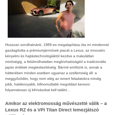
Hosszan sorolhatnánk, 1989-es megalapítása óta mi mindennel
gazdagította a prémiumjárművek piacát a Lexus, az innovatív
kényelmi és hajtástechnológiáktól kezdve a makulátlan
minőségig, a felülmúlhatatlan megbízhatóságtól a tradicionális
japán értékek megtestesítéséig. Bármit említünk is, annak a
hátterében minden esetben ugyanaz a szellemiség áll: a
meggyőződés, hogy nem elég az ismert feladatokra mindig
jobb, hatékonyabb, kifinomultabb megoldást keresni:
folyamatosan új kihívásokat kell találni…
Amikor az elektromosság művészetté válik – a
Lexus RZ és a VPI Titan Direct lemezjátszó