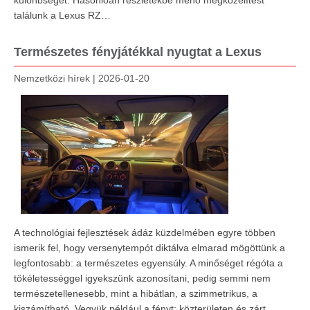
különbséget. Hasonlóan részletekbe menő megközelítést
találunk a Lexus RZ…
Természetes fényjátékkal nyugtat a Lexus
Nemzetközi hírek
|
2026-01-20
A technológiai fejlesztések ádáz küzdelmében egyre többen
ismerik fel, hogy versenytempót diktálva elmarad mögöttünk a
legfontosabb: a természetes egyensúly. A minőséget régóta a
tökéletességgel igyekszünk azonosítani, pedig semmi nem
természetellenesebb, mint a hibátlan, a szimmetrikus, a
kiszámítható. Vegyük például a fényt: közterületen és zárt