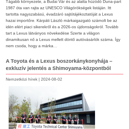
Tágabb környezete, a Budai Vár és az alatta húzódó Duna-part
1987 óta van rajta az UNESCO Világörökségek listáján. Itt
tartotta nagyszabású, évadzáró sajtótájékoztatóját a Lexus
hazai importőre. Kárpáti László márkaigazgató számolt be az
idén elért piaci sikerekről és a 2026-os újdonságokról. Tovább
tart a Lexus látványos növekedése Szerte a világon
dinamikusan nő a Lexus mellett döntő autóvásárlók száma. Így
nem csoda, hogy a márka…
A Toyota és a Lexus boszorkánykonyhája –
exkluzív jelentés a Shimoyama-központból
Nemzetközi hírek
|
2024-08-02