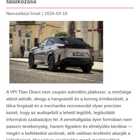
találkozása
Nemzetközi hírek
|
2026-03-16
A VPI Titan Direct nem csupán sokmilliós játékszer; a minősége
abból adódik, ahogy a hangszedő és a korong érintkezését, a
tálca forgását és a mechanika rezonanciáit olyan precízen
kezeli, hogy az audiojelből a lehető legtöbb, legtisztább
információ szabaduljon fel. A zenehallgatás ilyen formában nem
passzív tevékenység, hanem figyelem és elmélyülés kérdése —
megéri a befektetést azoknak, akik valóban érzékelni akarják a