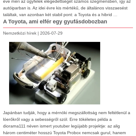
éve méri az ügyfelek elégedettségét számos szegmensben, így az
autóiparban is. Az idei évre kis mértékű, de általános visszaesést
találtak, van azonban két stabil pont: a Toyota és a hibrid …
A Toyota, ami elfér egy gyufásdobozban
Nemzetközi hírek
|
2026-07-29
Japánban tudják, hogy a mérnöki megszállottság nem feltétlenül a
lóerőkről vagy a sebességről szól. Erre tökéletes példa a
diorama111 néven ismert youtuber legújabb projektje: az alig
három centiméter hosszú Toyota Probox nemcsak gurul, hanem