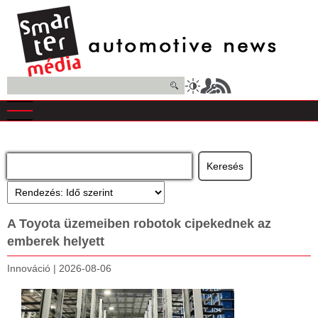
Ugrás
a
tartalomra
Keresés
A Toyota üzemeiben robotok cipekednek az
emberek helyett
Innováció
|
2026-08-06