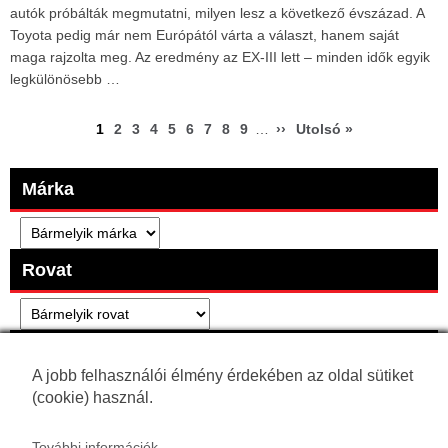
autók próbálták megmutatni, milyen lesz a következő évszázad. A
Toyota pedig már nem Európától várta a választ, hanem saját
maga rajzolta meg. Az eredmény az EX-III lett – minden idők egyik
legkülönösebb …
Oldalszámozás
Oldal
1
Oldal
2
Oldal
3
Oldal
4
Oldal
5
Oldal
6
Oldal
7
Oldal
8
Oldal
9
…
Következő
››
Utolsó
Utolsó »
oldal
oldal
Márka
Rovat
Létrehozás ideje
A jobb felhasználói élmény érdekében az oldal sütiket
(cookie) használ.
További információk