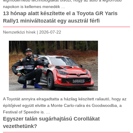
legmodernebb technológiákat ötvözi, hogy az autó a legforróbb
napokon is kellemes menedék …
13 hónap alatt készítette el a Toyota GR Yaris
Rally1 miniváltozatát egy ausztrál férfi
Nemzetközi hírek
|
2026-07-22
A Toyotát annyira elragadtatta a házilag készített raliautó, hogy az
építőjével együtt elvitte a Monte Carlo-ralira és Goodwoodba, a
Festival of Speedre is. …
Egyszer talán sugárhajtású Corollákat
vezethetünk?