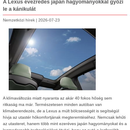
A Lexus évezredes japán hagyományokkal győzi
le a kánikulát
Nemzetközi hírek
|
2026-07-23
A klímaváltozás miatt nyaranta az akár 40 fokos hőség sem
ritkaság ma már. Természetesen minden autóban van
klímaberendezés, de a Lexus a múlt bölcsességét is segítségül
hívja az utastér hőkomfortjának megteremtéséhez. Nemcsak lehűti
az utasteret, hanem több mint ezeréves japán hagyományokat és a