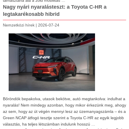
támasztaná alá a zöld mobilitás …
Nagy nyári nyaralásteszt: a Toyota C-HR a
legtakarékosabb hibrid
Nemzetközi hírek
|
2026-07-24
Bőröndök bepakolva, utasok bekötve, autó megtankolva: indulhat a
nyaralás! Nem mindegy azonban, hogy mikor érkezünk meg, ahogy
az sem, hogy az út végén mennyi lesz az üzemanyagszámla – és a
Green NCAP átfogó tesztje szerint a Toyota C-HR az egyik legjobb
választás, ha teljes létszámban indulunk hosszú …