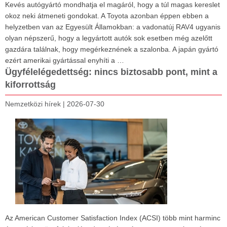
Kevés autógyártó mondhatja el magáról, hogy a túl magas kereslet
okoz neki átmeneti gondokat. A Toyota azonban éppen ebben a
helyzetben van az Egyesült Államokban: a vadonatúj RAV4 ugyanis
olyan népszerű, hogy a legyártott autók sok esetben még azelőtt
gazdára találnak, hogy megérkeznének a szalonba. A japán gyártó
ezért amerikai gyártással enyhíti a …
Ügyfélelégedettség: nincs biztosabb pont, mint a
kiforrottság
Nemzetközi hírek
|
2026-07-30
Az American Customer Satisfaction Index (ACSI) több mint harminc