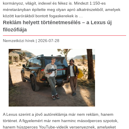
kormányoz, világít, indexel és fékez is. Mindezt 1:150-es
méretarányban építette meg olyan apró alkatrészekből, amelyek
között karórákból bontott fogaskerekek is …
Reklám helyett történetmesélés – a Lexus új
filozófiája
Nemzetközi hírek
|
2026-07-28
A Lexus szerint a jövő autóreklámja már nem reklám, hanem
történet. A figyelemért már nem harminc másodperces szpotok,
hanem húszperces YouTube-videók versenyeznek, amelyeket