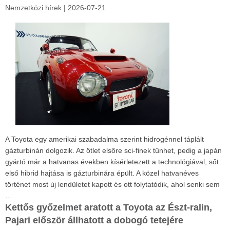
Nemzetközi hírek
|
2026-07-21
A Toyota egy amerikai szabadalma szerint hidrogénnel táplált
gázturbinán dolgozik. Az ötlet elsőre sci-finek tűnhet, pedig a japán
gyártó már a hatvanas években kísérletezett a technológiával, sőt
első hibrid hajtása is gázturbinára épült. A közel hatvanéves
történet most új lendületet kapott és ott folytatódik, ahol senki sem
…
Kettős győzelmet aratott a Toyota az Észt-ralin,
Pajari először állhatott a dobogó tetejére