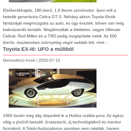
Elsőkerékhajtás, 180 lóerő, 1,8 literes szívómotor: ilyen volt a
hetedik generációs Celica GT-S. Néhány akkori Toyota-főnök
fantáziáját megmozgatta az autó, és úgy érezték, bőven van még
kiaknázandó tartalék. Megálmodták a tökéletes, vagyis Ultimate
Celicát, Rod Millen és a TRD pedig megépítette nekik. Az 500
lóerős, összkerekes szörnyeteg végül vadabb lett, mint …
Toyota EX-III: UFO a múltból
Nemzetközi hírek
|
2026-07-15
1969 őszén még alig ülepedett le a Holdra szállás pora. Az egész
világ a jövőről beszélt: űrutazásról, új technológiákról és merész
formákról. A Tokiói Autószalonon azonban nem rakéták, hanem