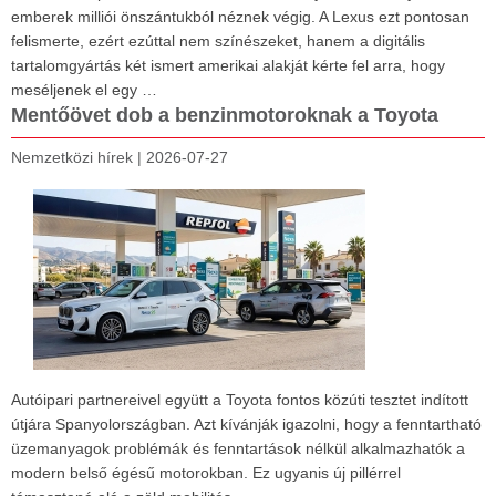
emberek milliói önszántukból néznek végig. A Lexus ezt pontosan
felismerte, ezért ezúttal nem színészeket, hanem a digitális
tartalomgyártás két ismert amerikai alakját kérte fel arra, hogy
meséljenek el egy …
Mentőövet dob a benzinmotoroknak a Toyota
Nemzetközi hírek
|
2026-07-27
Autóipari partnereivel együtt a Toyota fontos közúti tesztet indított
útjára Spanyolországban. Azt kívánják igazolni, hogy a fenntartható
üzemanyagok problémák és fenntartások nélkül alkalmazhatók a
modern belső égésű motorokban. Ez ugyanis új pillérrel