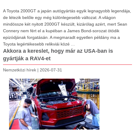
A Toyota 2000GT a japán autógyártás egyik legnagyobb legendája,
de létezik belőle egy még különlegesebb változat. A világon
mindössze két nyitott 2000GT készült, kizárólag azért, mert Sean
Connery nem fért el a kupéban a James Bond-sorozat ötödik
epizódjának forgatásán. A megmaradt egyetlen példány ma a
Toyota legértékesebb relikviái közé …
Akkora a kereslet, hogy már az USA-ban is
gyártják a RAV4-et
Nemzetközi hírek
|
2026-07-31