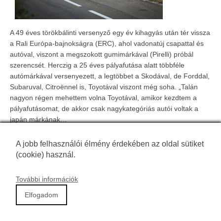
A 49 éves törökbálinti versenyző egy év kihagyás után tér vissza
a Rali Európa-bajnokságra (ERC), ahol vadonatúj csapattal és
autóval, viszont a megszokott gumimárkával (Pirelli) próbál
szerencsét. Herczig a 25 éves pályafutása alatt többféle
autómárkával versenyezett, a legtöbbet a Skodával, de Forddal,
Subaruval, Citroënnel is, Toyotával viszont még soha. „Talán
nagyon régen mehettem volna Toyotával, amikor kezdtem a
pályafutásomat, de akkor csak nagykategóriás autói voltak a
japán márkának…
A jobb felhasználói élmény érdekében az oldal sütiket
(cookie) használ.
Főoldal
|
Kapcsolat
További információk
SmarterMedia © Copyright
2026
|
Jogi nyilatkozat
Elfogadom