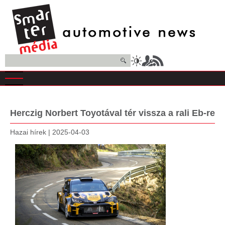
Ugrás
a
tartalomra
Keresés
Herczig Norbert Toyotával tér vissza a rali Eb-re
Hazai hírek
|
2025-04-03