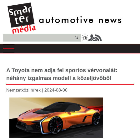
Ugrás
a
tartalomra
Keresés
A Toyota nem adja fel sportos vérvonalát:
néhány izgalmas modell a közeljövőből
Nemzetközi hírek
|
2024-08-06