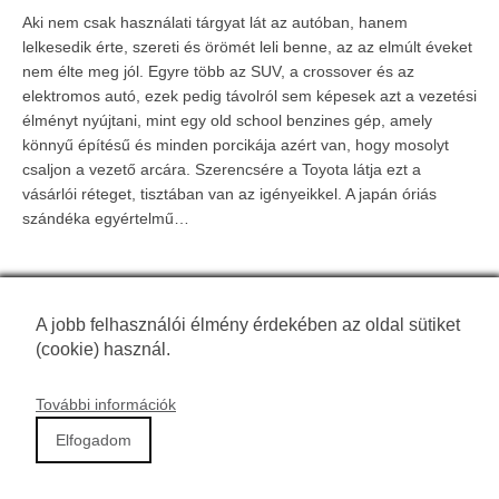
Aki nem csak használati tárgyat lát az autóban, hanem
lelkesedik érte, szereti és örömét leli benne, az az elmúlt éveket
nem élte meg jól. Egyre több az SUV, a crossover és az
elektromos autó, ezek pedig távolról sem képesek azt a vezetési
élményt nyújtani, mint egy old school benzines gép, amely
könnyű építésű és minden porcikája azért van, hogy mosolyt
csaljon a vezető arcára. Szerencsére a Toyota látja ezt a
vásárlói réteget, tisztában van az igényeikkel. A japán óriás
szándéka egyértelmű…
Főoldal
|
Kapcsolat
A jobb felhasználói élmény érdekében az oldal sütiket
(cookie) használ.
SmarterMedia © Copyright
2026
|
Jogi nyilatkozat
További információk
Elfogadom