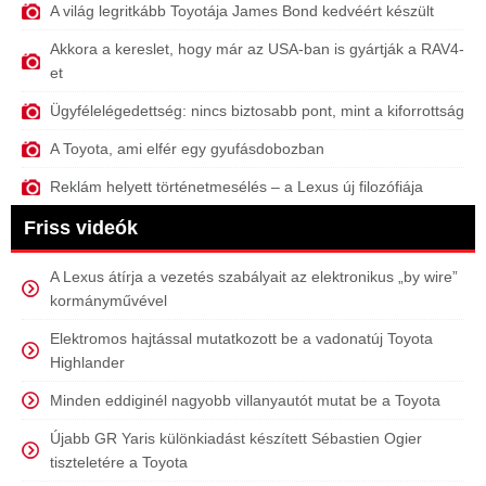
A világ legritkább Toyotája James Bond kedvéért készült
Akkora a kereslet, hogy már az USA-ban is gyártják a RAV4-
et
Ügyfélelégedettség: nincs biztosabb pont, mint a kiforrottság
A Toyota, ami elfér egy gyufásdobozban
Reklám helyett történetmesélés – a Lexus új filozófiája
Friss videók
A Lexus átírja a vezetés szabályait az elektronikus „by wire”
kormányművével
Elektromos hajtással mutatkozott be a vadonatúj Toyota
Highlander
Minden eddiginél nagyobb villanyautót mutat be a Toyota
Újabb GR Yaris különkiadást készített Sébastien Ogier
tiszteletére a Toyota