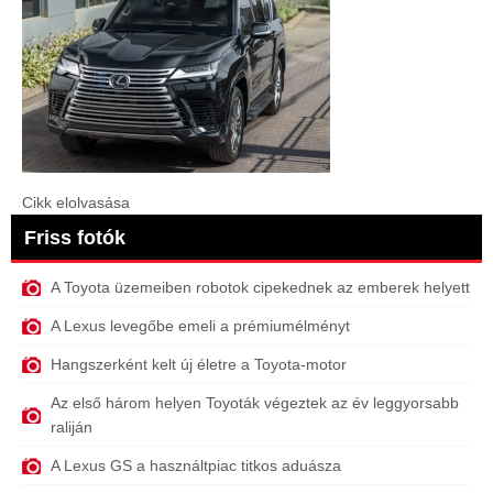
Cikk elolvasása
Friss fotók
A Toyota üzemeiben robotok cipekednek az emberek helyett
A Lexus levegőbe emeli a prémiumélményt
Hangszerként kelt új életre a Toyota-motor
Az első három helyen Toyoták végeztek az év leggyorsabb
raliján
A Lexus GS a használtpiac titkos aduásza