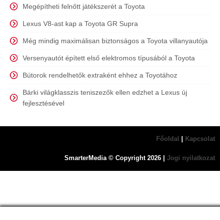
Megépítheti felnőtt játékszerét a Toyota
Lexus V8-ast kap a Toyota GR Supra
Még mindig maximálisan biztonságos a Toyota villanyautója
Versenyautót épített első elektromos típusából a Toyota
Bútorok rendelhetők extraként ehhez a Toyotához
Bárki világklasszis teniszezők ellen edzhet a Lexus új
fejlesztésével
Főoldal
|
Kapcsolat
SmarterMedia © Copyright
2026
|
Jogi nyilatkozat