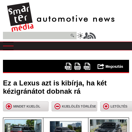
Ugrás
a
tartalomra
Keresés
Ez a Lexus azt is kibírja, ha két
kézigránátot dobnak rá
MINDET KIJELÖL
KIJELÖLÉS TÖRLÉSE
LETÖLTÉS