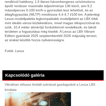
rendkívül hatékony, 1,5 literes háromhengeres szívómotorra
épülő rendszer maximális teljesítménye 136 lóerő, ami 9,2
másodperces 0-100 km/h-s gyorsulást tesz lehetővé, és az
átlagfogyasztás (WLTP) mindössze 4,4-4,7 l/100 km. A jelenlegi
Lexus-modellpaletta legkompaktabb modelljeként az LBX több
mint ideális városi közlekedésre, mivel magas üléspozícióval és
szűk, 10,4 méter átmérőjű fordulókörrel rendelkezik, és lakott
területen a fogyasztása még kisebb. A Lexus az LBX Vibrant
Edition gyártását 2025 szeptemberétől 2026 májusáig tervezi,
az árakat később hozza nyilvánosságra.
Fotók:
Lexus
Kapcsolódó galéria
Vibrálóan stílusos limitált szériával gazdagodott a Lexus LBX
kínálata