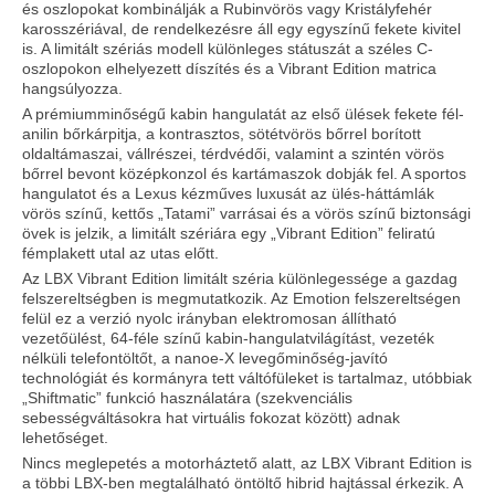
és oszlopokat kombinálják a Rubinvörös vagy Kristályfehér
karosszériával, de rendelkezésre áll egy egyszínű fekete kivitel
is. A limitált szériás modell különleges státuszát a széles C-
oszlopokon elhelyezett díszítés és a Vibrant Edition matrica
hangsúlyozza.
A prémiumminőségű kabin hangulatát az első ülések fekete fél-
anilin bőrkárpitja, a kontrasztos, sötétvörös bőrrel borított
oldaltámaszai, vállrészei, térdvédői, valamint a szintén vörös
bőrrel bevont középkonzol és kartámaszok dobják fel. A sportos
hangulatot és a Lexus kézműves luxusát az ülés-háttámlák
vörös színű, kettős „Tatami” varrásai és a vörös színű biztonsági
övek is jelzik, a limitált szériára egy „Vibrant Edition” feliratú
fémplakett utal az utas előtt.
Az LBX Vibrant Edition limitált széria különlegessége a gazdag
felszereltségben is megmutatkozik. Az Emotion felszereltségen
felül ez a verzió nyolc irányban elektromosan állítható
vezetőülést, 64-féle színű kabin-hangulatvilágítást, vezeték
nélküli telefontöltőt, a nanoe-X levegőminőség-javító
technológiát és kormányra tett váltófüleket is tartalmaz, utóbbiak
„Shiftmatic” funkció használatára (szekvenciális
sebességváltásokra hat virtuális fokozat között) adnak
lehetőséget.
Nincs meglepetés a motorháztető alatt, az LBX Vibrant Edition is
a többi LBX-ben megtalálható öntöltő hibrid hajtással érkezik. A