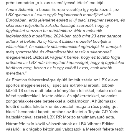
prémiummárka „a luxus személyessé tétele” mottóját.
Andre Schmidt
, a Lexus Europe vezetője így nyilatkozott:
„az
LBX gyorsan a Lexus egyik legfontosabb modelljévé vált
Európában, erős jelenlétet épített ki új piaci szegmensekben, és
sikeresen teljesítette kulcsfontosságú szerepét, hogy új
ügyfeleket vonzzon be márkánkhoz. Már a második
legkelendőbb modellünk, 2024-ben több mint 23 ezer darabot
adtunk el belőle. Az új Vibrant Edition modellel bővítjük a
választékot, és exkluzív stíluselemekkel egészítjük ki, amelyek
még sportosabbá és dinamikusabbá teszik a sikermodell
megjelenését. Biztosak vagyunk benne, hogy ez tovább fogja
erősíteni az LBX már bizonyított képességét, hogy új ügyfeleket
hódítson meg, hiszen ez is egy valódi Lexus, csak kisebb
méretben.”
Az Emotion felszereltségre épülő limitált széria az LBX eleve
sportos megjelenését új, speciális extrákkal erősíti, többek
között 18 colos matt fekete könnyűfém felnikkel, fekete első és
hátsó spoilerekkel, fekete ablak- és ajtókeretekkel, valamint
zongoralakk-fekete betétekkel a lökhárítókon. A hűtőmaszk
feletti díszítés fekete krómbevonatot, maga a rács pedig „jet
black” bevonatot kapott, amihez az ihletet a Toyota GR Yaris
hajtásláncával szerelt LBX RR Morizo tanulmányautó adta.
Háromféle szín közül választhatnak az LBX Vibrant Edition
vásárlói: a drágább kéttónusú változatok a Meteorit fekete tetőt