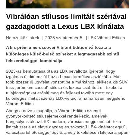
Vibrálóan stílusos limitált szériával
gazdagodott a Lexus LBX kínálata
Nemzetközi hírek
| 2025 szeptember 5. |
LBX Vibrant Edition
A kis prémiumcrossover Vibrant Edition változata a
különleges külső-belső színeket a legmagasabb szintű
felszereltséggel kombinálja.
2023-as bemutatása óta az LBX beváltotta ígéretét, hogy
izgalmas új dimenziót hoz a Lexus termékválasztékába. Már
több tízezer új ügyfelet vonzott be a márkához, akiket a kis SUV
friss „prémium casual” stílusa és luxusa csábított el. Ezeket a
tulajdonságokat erősíti meg és fejleszti tovább most egy
különleges limitált szériás LBX-verzió, a hamarosan megjelenő
Vibrant Edition.
Ahogy a neve is sugallja, a Vibrant Edition szemet
gyönyörködtető stíluselemekkel rendelkezik, amelyek
hangsúlyozzák az LBX modern, városias megjelenését. Ez a
limitált széria az eleve gazdag és sokszínű LBX-kínálatot egy új
választási lehetőséggel bővíti, amely tökéletesen kifejezi a japán