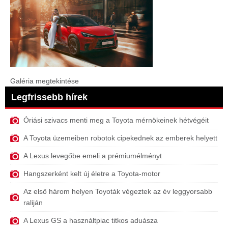
Galéria megtekintése
Legfrissebb hírek
Óriási szivacs menti meg a Toyota mérnökeinek hétvégéit
A Toyota üzemeiben robotok cipekednek az emberek helyett
A Lexus levegőbe emeli a prémiumélményt
Hangszerként kelt új életre a Toyota-motor
Az első három helyen Toyoták végeztek az év leggyorsabb
raliján
A Lexus GS a használtpiac titkos aduásza