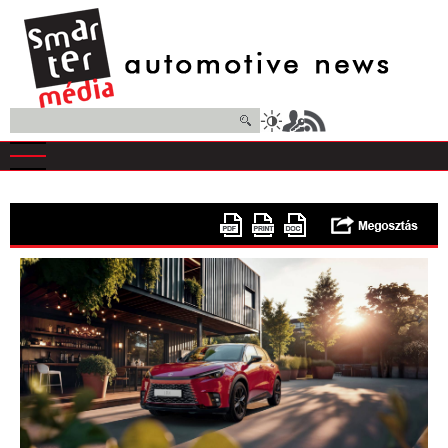
Ugrás
a
tartalomra
Keresés