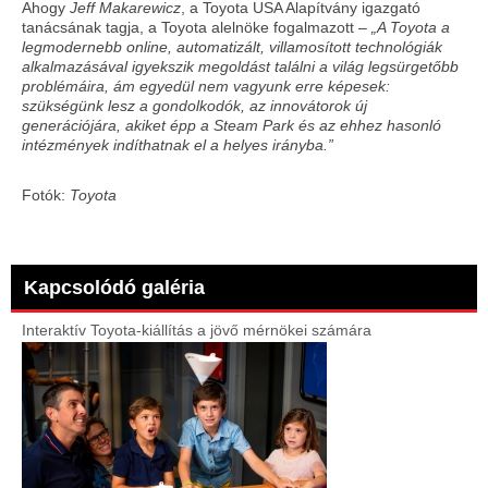
Ahogy
Jeff Makarewicz
, a Toyota USA Alapítvány igazgató
tanácsának tagja, a Toyota alelnöke fogalmazott –
„A Toyota a
legmodernebb online, automatizált, villamosított technológiák
alkalmazásával igyekszik megoldást találni a világ legsürgetőbb
problémáira, ám egyedül nem vagyunk erre képesek:
szükségünk lesz a gondolkodók, az innovátorok új
generációjára, akiket épp a Steam Park és az ehhez hasonló
intézmények indíthatnak el a helyes irányba.”
Fotók:
Toyota
Kapcsolódó galéria
Interaktív Toyota-kiállítás a jövő mérnökei számára