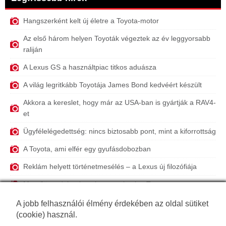
Hangszerként kelt új életre a Toyota-motor
Az első három helyen Toyoták végeztek az év leggyorsabb
raliján
A Lexus GS a használtpiac titkos aduásza
A világ legritkább Toyotája James Bond kedvéért készült
Akkora a kereslet, hogy már az USA-ban is gyártják a RAV4-
et
Ügyfélelégedettség: nincs biztosabb pont, mint a kiforrottság
A Toyota, ami elfér egy gyufásdobozban
Reklám helyett történetmesélés – a Lexus új filozófiája
Mentőövet dob a benzinmotoroknak a Toyota
Nagy nyári nyaralásteszt: a Toyota C-HR a legtakarékosabb
A jobb felhasználói élmény érdekében az oldal sütiket
hibrid
(cookie) használ.