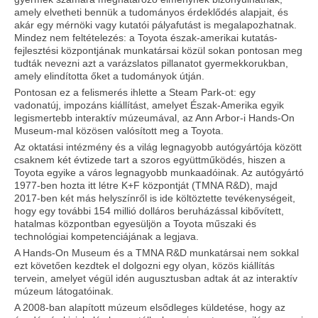
amely elvetheti bennük a tudományos érdeklődés alapjait, és
akár egy mérnöki vagy kutatói pályafutást is megalapozhatnak.
Mindez nem feltételezés: a Toyota észak-amerikai kutatás-
fejlesztési központjának munkatársai közül sokan pontosan meg
tudták nevezni azt a varázslatos pillanatot gyermekkorukban,
amely elindította őket a tudományok útján.
Pontosan ez a felismerés ihlette a Steam Park-ot: egy
vadonatúj, impozáns kiállítást, amelyet Észak-Amerika egyik
legismertebb interaktív múzeumával, az Ann Arbor-i Hands-On
Museum-mal közösen valósított meg a Toyota.
Az oktatási intézmény és a világ legnagyobb autógyártója között
csaknem két évtizede tart a szoros együttműködés, hiszen a
Toyota egyike a város legnagyobb munkaadóinak. Az autógyártó
1977-ben hozta itt létre K+F központját (TMNA R&D), majd
2017-ben két más helyszínről is ide költöztette tevékenységeit,
hogy egy további 154 millió dolláros beruházással kibővített,
hatalmas központban egyesüljön a Toyota műszaki és
technológiai kompetenciájának a legjava.
A Hands-On Museum és a TMNA R&D munkatársai nem sokkal
ezt követően kezdtek el dolgozni egy olyan, közös kiállítás
tervein, amelyet végül idén augusztusban adtak át az interaktív
múzeum látogatóinak.
A 2008-ban alapított múzeum elsődleges küldetése, hogy az