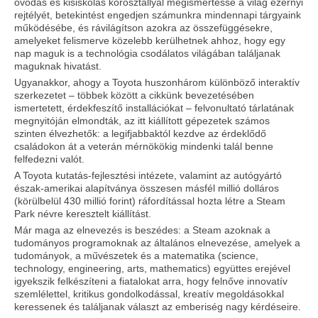
óvodás és kisiskolás korosztállyal megismertesse a világ ezernyi
rejtélyét, betekintést engedjen számunkra mindennapi tárgyaink
működésébe, és rávilágítson azokra az összefüggésekre,
amelyeket felismerve közelebb kerülhetnek ahhoz, hogy egy
nap maguk is a technológia csodálatos világában találjanak
maguknak hivatást.
Ugyanakkor, ahogy a Toyota huszonhárom különböző interaktív
szerkezetet – többek között a cikkünk bevezetésében
ismertetett, érdekfeszítő installációkat – felvonultató tárlatának
megnyitóján elmondták, az itt kiállított gépezetek számos
szinten élvezhetők: a legifjabbaktól kezdve az érdeklődő
családokon át a veterán mérnökökig mindenki talál benne
felfedezni valót.
A Toyota kutatás-fejlesztési intézete, valamint az autógyártó
észak-amerikai alapítványa összesen másfél millió dolláros
(körülbelül 430 millió forint) ráfordítással hozta létre a Steam
Park névre keresztelt kiállítást.
Már maga az elnevezés is beszédes: a Steam azoknak a
tudományos programoknak az általános elnevezése, amelyek a
tudományok, a művészetek és a matematika (science,
technology, engineering, arts, mathematics) együttes erejével
igyekszik felkészíteni a fiatalokat arra, hogy felnőve innovatív
szemlélettel, kritikus gondolkodással, kreatív megoldásokkal
keressenek és találjanak választ az emberiség nagy kérdéseire.