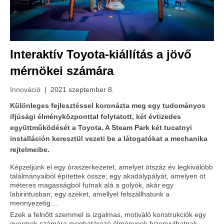
Interaktív Toyota-kiállítás a jövő
mérnökei számára
Innováció
| 2021 szeptember 8.
Különleges fejlesztéssel koronázta meg egy tudományos
ifjúsági élményközponttal folytatott, két évtizedes
együttműködését a Toyota. A Steam Park két tucatnyi
installáción keresztül vezeti be a látogatókat a mechanika
rejtelmeibe.
Képzeljünk el egy óraszerkezetet, amelyet ötszáz év legkiválóbb
találmányaiból építettek össze; egy akadálypályát, amelyen öt
méteres magasságból futnak alá a golyók, akár egy
labirintusban; egy széket, amellyel felszállhatunk a
mennyezetig…
Ezek a felnőtt szemmel is izgalmas, motiváló konstrukciók egy
gyermek számára meghatározó élménynek bizonyulhatnak,