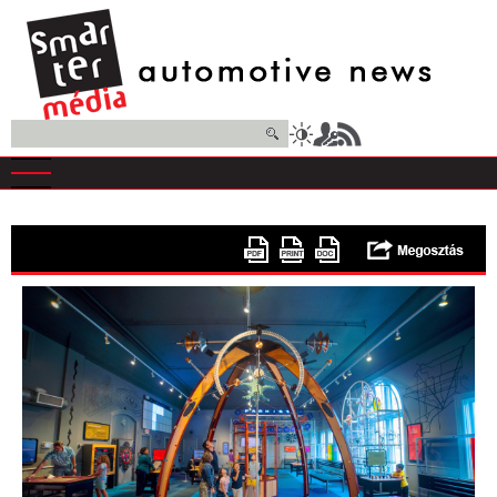
Ugrás
a
tartalomra
Keresés