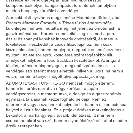
komponensek olyan hangszínpadot teremtenek, amelyben
minden hangjegy körülöleli a vendéget.
A projekt első nyilvános megjelenése Madridban történt, ahol
Roberto Martínez Foronda
, a
Tripea
fúziós étterem séfje
különleges menüvel mutatta meg, mit jelent az omotenashi a
gasztronómiában. Foronda nemzetközileg is ismert a perui,
ázsiai és spanyol konyhák innovatív ötvözéséről, és menüje
tökéletesen illeszkedett a Lexus filozófiájához: nem csak
kiszolgálni akart, hanem meglepni, meghatni és emlékezeteset
nyújtani. Az ételsor apró, kóstolásra szánt fogásokból állt,
amelyeket helyben, a food truckban készítettek el. Avantgárd
tálalás, prémium-alapanyagok, meglepő ízpárosítások – a
vendégek szó szerint megízlelhették, milyen a luxus, ha nem a
volán, hanem a tányér mögött ülve tapasztalják meg.
Az OMOTENASHI ON-THE-GO nemcsak mozgó étterem,
hanem kulturális narratíva négy keréken: a japán
vendégszeretet, a mestermunka, a design és a gasztronómia
egymásra találásának kézzelfogható példája. Nem az
éttermeket vagy a szalonokat helyettesíti, hanem új kontextusba
helyezi a luxus fogalmát. Ez a projekt értékes marketingfogás a
Lexustól: a márka így építi tovább identitását. Itt már nem
csupán autókról van szó, hanem olyan életérzésről, ahol minden
érzék szerepet kap.