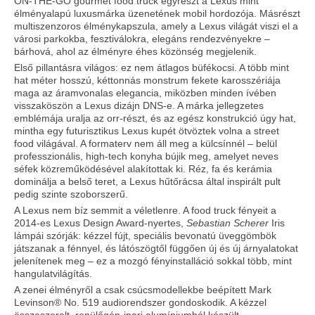
ON-THE-GO gourmet food truck egyrészt a Lexus mint
élményalapú luxusmárka üzenetének mobil hordozója. Másrészt
multiszenzoros élménykapszula, amely a Lexus világát viszi el a
városi parkokba, fesztiválokra, elegáns rendezvényekre –
bárhová, ahol az élményre éhes közönség megjelenik.
Első pillantásra világos: ez nem átlagos büfékocsi. A több mint
hat méter hosszú, kéttonnás monstrum fekete karosszériája
maga az áramvonalas elegancia, miközben minden ívében
visszaköszön a Lexus dizájn DNS-e. A márka jellegzetes
emblémája uralja az orr-részt, és az egész konstrukció úgy hat,
mintha egy futurisztikus Lexus kupét ötvöztek volna a street
food világával. A formaterv nem áll meg a külcsínnél – belül
professzionális, high-tech konyha bújik meg, amelyet neves
séfek közreműködésével alakítottak ki. Réz, fa és kerámia
dominálja a belső teret, a Lexus hűtőrácsa által inspirált pult
pedig szinte szoborszerű.
A Lexus nem bíz semmit a véletlenre. A food truck fényeit a
2014-es Lexus Design Award-nyertes,
Sebastian Scherer
Iris
lámpái szórják: kézzel fújt, speciális bevonatú üveggömbök
játszanak a fénnyel, és látószögtől függően új és új árnyalatokat
jelenítenek meg – ez a mozgó fényinstalláció sokkal több, mint
hangulatvilágítás.
A zenei élményről a csak csúcsmodellekbe beépített Mark
Levinson® No. 519 audiorendszer gondoskodik. A kézzel
összeszerelt, repülőgép-ipari alumíniumból készült