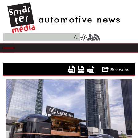
Ugrás
a
tartalomra
Keresés