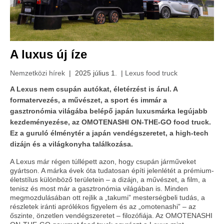
A luxus új íze
Nemzetközi hírek
| 2025 július 1. |
Lexus food truck
A Lexus nem csupán autókat, életérzést is árul. A
formatervezés, a művészet, a sport és immár a
gasztronómia világába belépő japán luxusmárka legújabb
kezdeményezése, az OMOTENASHI ON-THE-GO food truck.
Ez a guruló élménytér a japán vendégszeretet, a high-tech
dizájn és a világkonyha találkozása.
A Lexus már régen túllépett azon, hogy csupán járműveket
gyártson. A márka évek óta tudatosan építi jelenlétét a prémium-
életstílus különböző területein – a dizájn, a művészet, a film, a
tenisz és most már a gasztronómia világában is. Minden
megmozdulásában ott rejlik a „takumi” mesterségbeli tudás, a
részletek iránti aprólékos figyelem és az „omotenashi” – az
őszinte, önzetlen vendégszeretet – filozófiája. Az OMOTENASHI