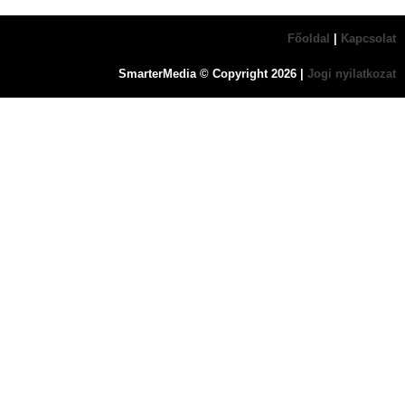
Főoldal
|
Kapcsolat
SmarterMedia © Copyright
2026
|
Jogi nyilatkozat