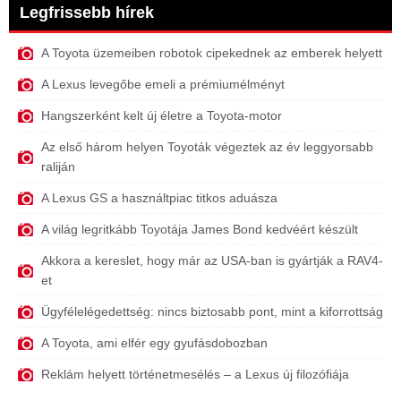
Legfrissebb hírek
A Toyota üzemeiben robotok cipekednek az emberek helyett
A Lexus levegőbe emeli a prémiumélményt
Hangszerként kelt új életre a Toyota-motor
Az első három helyen Toyoták végeztek az év leggyorsabb
raliján
A Lexus GS a használtpiac titkos aduásza
A világ legritkább Toyotája James Bond kedvéért készült
Akkora a kereslet, hogy már az USA-ban is gyártják a RAV4-
et
Ügyfélelégedettség: nincs biztosabb pont, mint a kiforrottság
A Toyota, ami elfér egy gyufásdobozban
Reklám helyett történetmesélés – a Lexus új filozófiája