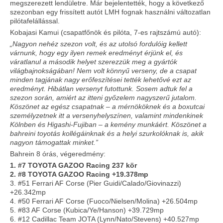
megszerezett lendületre. Már bejelentették, hogy a következő
szezonban egy frissített autót LMH fognak használni változatlan
pilótafelállással.
Kobajasi Kamui (csapatfőnök és pilóta, 7-es rajtszámú autó):
„Nagyon nehéz szezon volt, és az utolsó fordulóig kellett
várnunk, hogy egy ilyen remek eredményt érjünk el, és
váratlanul a második helyet szerezzük meg a gyártók
világbajnokságában! Nem volt könnyű verseny, de a csapat
minden tagjának nagy erőfeszítései tették lehetővé ezt az
eredményt. Hibátlan versenyt futottunk. Sosem adtuk fel a
szezon során, amiért az itteni győzelem nagyszerű jutalom.
Köszönet az egész csapatnak – a mérnököknek és a boxutcai
személyzetnek itt a versenyhelyszínen, valamint mindenkinek
Kölnben és Higashi-Fujiban – a kemény munkáért. Köszönet a
bahreini toyotás kollégáinknak és a helyi szurkolóknak is, akik
nagyon támogattak minket.”
Bahrein 8 órás, végeredmény:
1. #7 TOYOTA GAZOO Racing 237 kör
2. #8 TOYOTA GAZOO Racing +19.378mp
3. #51 Ferrari AF Corse (Pier Guidi/Calado/Giovinazzi)
+26.342mp
4. #50 Ferrari AF Corse (Fuoco/Nielsen/Molina) +26.504mp
5. #83 AF Corse (Kubica/Ye/Hanson) +39.729mp
6. #12 Cadillac Team JOTA (Lynn/Nato/Stevens) +40.527mp