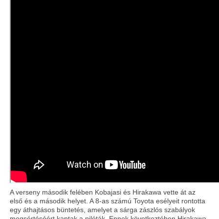
A verseny második felében Kobajasi és Hirakawa vette át az
első és a második helyet. A 8-as számú Toyota esélyeit rontotta
egy áthajtásos büntetés, amelyet a sárga zászlós szabályok
megsértéséért kaptak a pilóták. Ennek következtében Hirakawa