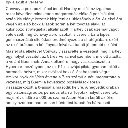
Így alakult a verseny
Conway a pole pozícióból indult Hartley mellől, az izgalmas
rajtot követően mindketten megtartották előkelő pozíciójukat,
aztán kis előnyt kezdtek kiépíteni az üldözőboly előtt. Az első óra
végén az első boxkiállások során a két toyotás alakulat
különböző stratégiákat alkalmazott: Hartley csak üzemanyagot
vételezett, míg Conway abroncsokat is cserélt. Ez a lépés
gumihasználati eltolódást eredményezett a stratégiában, ezért
az első órákban a két Toyota felváltva tudott jó tempót diktálni.
Másfél óta elteltével Conway visszavette a vezetést, míg Hartley
egy helyet veszített az 51-es Ferrarival szemben, mielőtt átadta
a volánt Bueminek. Annak ellenére, hogy visszacsúszott a
Hypercar mezőnyben, az ex-F1-es svájci pilóta gyorsan feljött a
harmadik helyre, mikor riválisai boxkiállást hajtottak végre.
Amikor Nyck de Vries átvette a 7-es számú autót, megtartotta a
vezetést, míg Buemi a következő boxkiállások során
visszazárkózott a 8-assal a második helyre. A negyedik órában
egy biztonsági autós periódus után a Toyoták helyet cseréltek,
majd rövid időre a 009-es számú Aston Martin került az élre,
amely azonban hamarosan büntetést kapott és hátraesett.