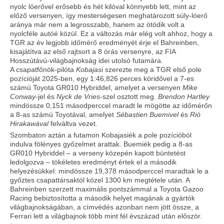
nyolc lóerővel erősebb és hét kilóval könnyebb lett, mint az
előző versenyen, így mesterségesen meghatározott súly-lóerő
aránya már nem a legrosszabb, hanem az ötödik volt a
nyolcféle autóé közül. Ez a változás már elég volt ahhoz, hogy a
TGR az év legjobb időmérő eredményét érje el Bahreinben,
kisajátítva az első rajtsort a 8 órás versenyre, az FIA
Hosszútávú-világbajnokság idei utolsó futamára.
A csapatfőnök-pilóta
Kobajasi
szerezte meg a TGR első pole
pozícióját 2025-ben, egy 1:46,826 perces köridővel a 7-es
számú Toyota GR010 Hybriddel, amelyet a versenyen
Mike
Conway
-jel és
Nyck de Vries
-szel osztott meg.
Brendon Hartley
mindössze 0,151 másodperccel maradt le mögötte az időmérőn
a 8-as számú Toyotával, amelyet
Sébastien Buemivel
és
Rió
Hirakawával
felváltva vezet.
Szombaton aztán a futamon Kobajasiék a pole pozícióból
indulva fölényes győzelmet arattak. Buemiék pedig a 8-as
GR010 Hybriddel – a verseny közepén kapott büntetést
ledolgozva – tökéletes eredményt értek el a második
helyezésükkel: mindössze 19,378 másodperccel maradtak le a
győztes csapattársaktól közel 1300 km megtétele után. A
Bahreinben szerzett maximális pontszámmal a Toyota Gazoo
Racing bebiztosította a második helyet magának a gyártók
világbajnokságában, a címvédés azonban nem jött össze, a
Ferrari lett a világbajnok több mint fél évszázad után először.