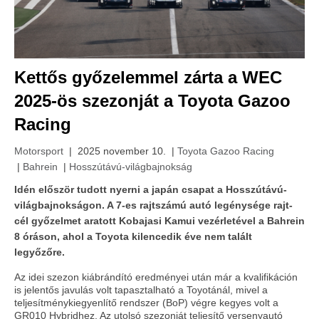
Kettős győzelemmel zárta a WEC
2025-ös szezonját a Toyota Gazoo
Racing
Motorsport
| 2025 november 10. |
Toyota Gazoo Racing
|
Bahrein
|
Hosszútávú-világbajnokság
Idén először tudott nyerni a japán csapat a Hosszútávú-
világbajnokságon. A 7-es rajtszámú autó legénysége rajt-
cél győzelmet aratott Kobajasi Kamui vezérletével a Bahrein
8 óráson, ahol a Toyota kilencedik éve nem talált
legyőzőre.
Az idei szezon kiábrándító eredményei után már a kvalifikáción
is jelentős javulás volt tapasztalható a Toyotánál, mivel a
teljesítménykiegyenlítő rendszer (BoP) végre kegyes volt a
GR010 Hybridhez. Az utolsó szezonját teljesítő versenyautó