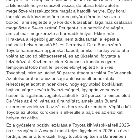
a kilencedik helyre csúszott vissza, de utána több autót is
megelőzve visszaküzdötte magát a hatodik helyre. Egy korai
tankolásnak köszönhetően üres pályára térhetett vissza a
boxból, ami segítette a jó köridők futásában. Izgalmas csatában
megelőzte a 94-es számú Peugeot-t is a hatodik óra végén,
amivel már megszerezte a harmadik helyet. Ekkor már
Hirakawa a régebbi gumikkal nem tudta tartani a lépést a
második helyen haladó 51-es Ferrarival. De a 8-as számú
Toyota hamarosan új gumikat kapott, amikor Hartley vette át a
volánt az utolsó pilótacserénél, és az új-zélandi folytatta a
felzárkózást. Közben az élen Kobajasi a konstans gyors
tempójával több mint fél perces előnyt épített ki a 7-es
Toyotával, mire az utolsó 80 percre átadta a volánt De Vriesnek.
Az utolsó órában a biztonsági autó ismételt behozatala
lehetőséget adott mindenkinek, hogy egy utolsó boxkiállást
hajtson végre kevés időveszteséggel, így sprintversenyre
hasonlító izgalmas végjáték alakult ki. 32 perccel a leintés előtt
De Vries az élről várta az újraindítást, amely után Buemi
sikeresen védekezett az 51-es Ferrarival szemben. Végül a két
Toyota az utolsó körökben is elkerülte a bajt, és az első két
helyen ért célba.
Ez a győzelem pozitív lezárása a Toyota kihívásokkal teli 2025-
ös szezonjának. A csapat most teljes figyelmét a 2026-os évre
fordítja, és arra törekszik, hogy tovább építsen a Bahreinben