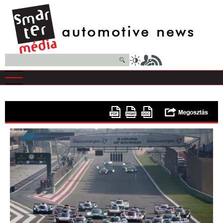
Ugrás
a
tartalomra
Keresés