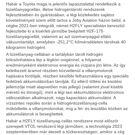
Habár a Toyota maga is jelentős tapasztalattal rendelkezik a
tüzelőanyagcellás, illetve hidrogéntároló rendszerek
fejlesztésében és gyártásában, a légi közlekedés sajátos
követelményeit szem előtt tartva a Joby Aviation házon belül, a
cégbe 2021-ben integrált, német H2FLY specialistán keresztül
fejlesztette ki a kísérleti járműbe beépített H2F-175
tüzelőanyagcellát, valamint az azt üzemanyaggal ellátó
vákuumtartályt, amelyben -251,2°C hőmérsékleten tárolnak 40
kilogramm hidrogént.
A tüzelőanyag-cellában a tartályban tárolt hidrogén
kölcsönhatásra lép a légköri oxigénnel; a folyamat
eredményeként elektromos energia és vízpára jön létre. Az így
keletkezett áramot részben közvetlenül a villanymotorok
hajtására fordítják, részben későbbi felhasználásra egy speciális
fedélzeti akkumulátorban tárolják. Ez eltérő töltési és kisütési
jellemzője miatt alapvetően más jellegű (valamint jóval kisebb
méretű és tömegű), mint a légi taxi akkumulátoros elektromos
változatában alkalmazott, nagy kapacitású akkumulátor. A
vízszintes repülés során a hidrogéntüzelőanyag-cella
működtette a villanymotorokat, míg a fel- és leszállás közben az
akkumulátorok is besegítettek.
Habár a H2FLY tüzelőanyag-cellás rendszere most először
szerepelt VTOL rendszerű légi járműben, a technológia 2023
szeptemberében már átesett a tűzkeresztségen, amikor a cég