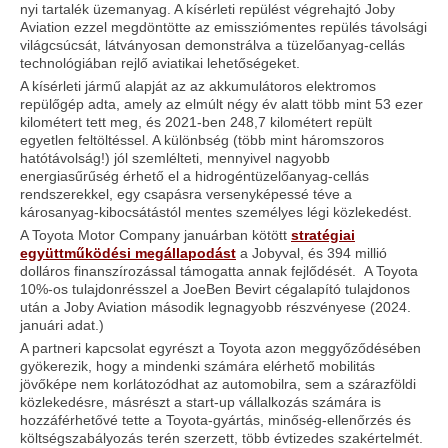
nyi tartalék üzemanyag. A kísérleti repülést végrehajtó Joby
Aviation ezzel megdöntötte az emissziómentes repülés távolsági
világcsúcsát, látványosan demonstrálva a tüzelőanyag-cellás
technológiában rejlő aviatikai lehetőségeket.
A kísérleti jármű alapját az az akkumulátoros elektromos
repülőgép adta, amely az elmúlt négy év alatt több mint 53 ezer
kilométert tett meg, és 2021-ben 248,7 kilométert repült
egyetlen feltöltéssel. A különbség (több mint háromszoros
hatótávolság!) jól szemlélteti, mennyivel nagyobb
energiasűrűség érhető el a hidrogéntüzelőanyag-cellás
rendszerekkel, egy csapásra versenyképessé téve a
károsanyag-kibocsátástól mentes személyes légi közlekedést.
A Toyota Motor Company januárban kötött
stratégiai
együttműködési megállapodást
a Jobyval, és 394 millió
dolláros finanszírozással támogatta annak fejlődését. A Toyota
10%-os tulajdonrésszel a JoeBen Bevirt cégalapító tulajdonos
után a Joby Aviation második legnagyobb részvényese (2024.
januári adat.)
A partneri kapcsolat egyrészt a Toyota azon meggyőződésében
gyökerezik, hogy a mindenki számára elérhető mobilitás
jövőképe nem korlátozódhat az automobilra, sem a szárazföldi
közlekedésre, másrészt a start-up vállalkozás számára is
hozzáférhetővé tette a Toyota-gyártás, minőség-ellenőrzés és
költségszabályozás terén szerzett, több évtizedes szakértelmét.