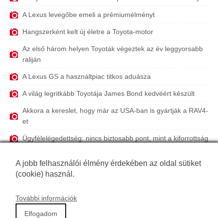
A Lexus levegőbe emeli a prémiumélményt
Hangszerként kelt új életre a Toyota-motor
Az első három helyen Toyoták végeztek az év leggyorsabb
raliján
A Lexus GS a használtpiac titkos aduásza
A világ legritkább Toyotája James Bond kedvéért készült
Akkora a kereslet, hogy már az USA-ban is gyártják a RAV4-
et
Ügyfélelégedettség: nincs biztosabb pont, mint a kiforrottság
A Toyota, ami elfér egy gyufásdobozban
A jobb felhasználói élmény érdekében az oldal sütiket
Reklám helyett történetmesélés – a Lexus új filozófiája
(cookie) használ.
További információk
Főoldal
|
Kapcsolat
Elfogadom