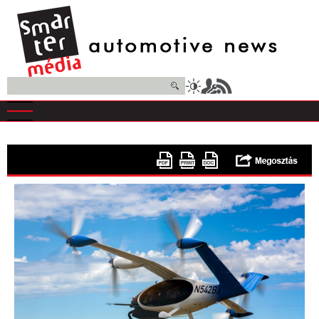
Ugrás
a
tartalomra
Keresés