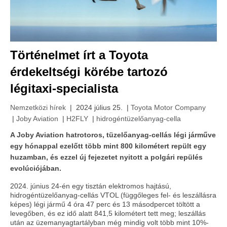
Történelmet írt a Toyota
érdekeltségi körébe tartozó
légitaxi-specialista
Nemzetközi hírek
| 2024 július 25. |
Toyota Motor Company
|
Joby Aviation
|
H2FLY
|
hidrogéntüzelőanyag-cella
A Joby Aviation hatrotoros, tüzelőanyag-cellás légi járműve
egy hónappal ezelőtt több mint 800 kilométert repült egy
huzamban, és ezzel új fejezetet nyitott a polgári repülés
evolúciójában.
2024. június 24-én egy tisztán elektromos hajtású,
hidrogéntüzelőanyag-cellás VTOL (függőleges fel- és leszállásra
képes) légi jármű 4 óra 47 perc és 13 másodpercet töltött a
levegőben, és ez idő alatt 841,5 kilométert tett meg; leszállás
után az üzemanyagtartályban még mindig volt több mint 10%-